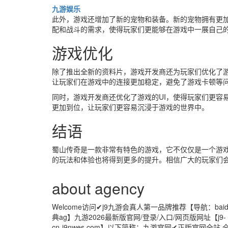
九游娱乐
此外，游戏还增加了新的宠物和装备。新的宠物拥有更
配和战斗的需求，使得玩家们更能够在游戏中一展自己
游戏优化
除了推出全新的资料片，游戏开发商还为玩家们优化了
让玩家们在游戏中的连接更加稳定，避免了游戏卡顿等
同时，游戏开发商还优化了游戏的UI，使得玩家们更容
更加到位，让玩家们更容易沉浸于游戏的世界中。
结语
蜀山传奇是一款非常有特色的游戏，它不仅仅是一个游戏
的玩法和体验也将得到更多的提升。相信广大的玩家们
about agency
Welcome访问✔j9九游会真人第一品牌推荐【导航：baid
典ag】九游2026最新版官网/登录/入口/网页版网址【j9-
cn-j9nwes.com】以下简称：九游官网✔正版官网全站,