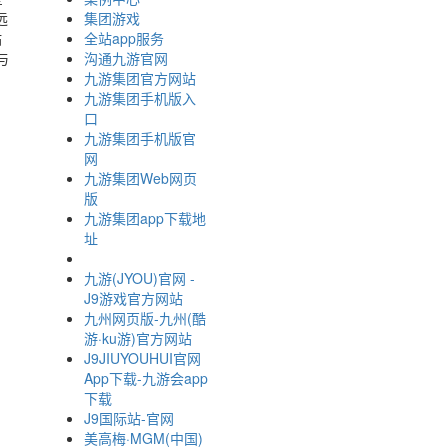
远
集团游戏
站
全站app服务
与
沟通九游官网
九游集团官方网站
九游集团手机版入
口
九游集团手机版官
网
九游集团Web网页
版
九游集团app下载地
址
九游(JYOU)官网 -
J9游戏官方网站
九州网页版-九州(酷
游·ku游)官方网站
J9JIUYOUHUI官网
App下载-九游会app
下载
J9国际站-官网
美高梅·MGM(中国)