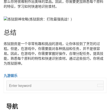
那么你将很难制作出美味的菜品。因此，你需要更加熟悉每个原料
的特征，学习如何快速地识别食材。
总结
炼狱厨房是一个非常有趣和挑战的游戏，让你体验到了烹饪的过
程。但是，在游戏中，你需要面对各种挑战和任务，并不是很容
易。因此，在游戏中，你需要掌握好操作，合理分配任务，提高技
能，熟悉每个原料的特性和快速识别食材。通过这些技巧，你将成
为炼狱厨神。
九游娱乐
导航