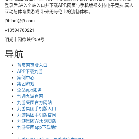
登录后,进入全站入口并下载APP,网页与手机版都支持电子竞技,真人
互动与体育类游戏,带来无与伦比的流畅体验。
j9bibei@j9.com
+13594780221
明光市闪欲峡谷59号
导航
首页网页版入口
APP下载九游
案例中心
集团游戏
全站app服务
沟通九游官网
九游集团官方网站
九游集团手机版入口
九游集团手机版官网
九游集团Web网页版
九游集团app下载地址