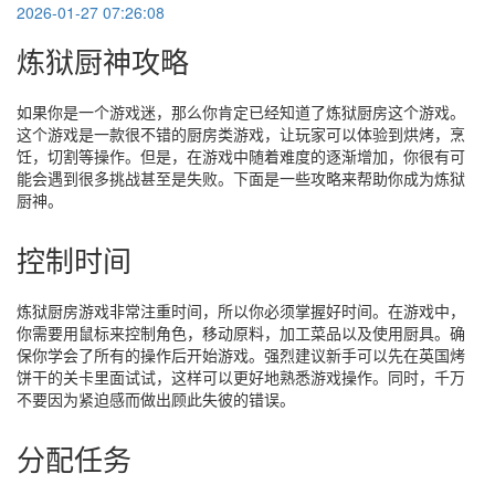
2026-01-27 07:26:08
炼狱厨神攻略
如果你是一个游戏迷，那么你肯定已经知道了炼狱厨房这个游戏。
这个游戏是一款很不错的厨房类游戏，让玩家可以体验到烘烤，烹
饪，切割等操作。但是，在游戏中随着难度的逐渐增加，你很有可
能会遇到很多挑战甚至是失败。下面是一些攻略来帮助你成为炼狱
厨神。
控制时间
炼狱厨房游戏非常注重时间，所以你必须掌握好时间。在游戏中，
你需要用鼠标来控制角色，移动原料，加工菜品以及使用厨具。确
保你学会了所有的操作后开始游戏。强烈建议新手可以先在英国烤
饼干的关卡里面试试，这样可以更好地熟悉游戏操作。同时，千万
不要因为紧迫感而做出顾此失彼的错误。
分配任务