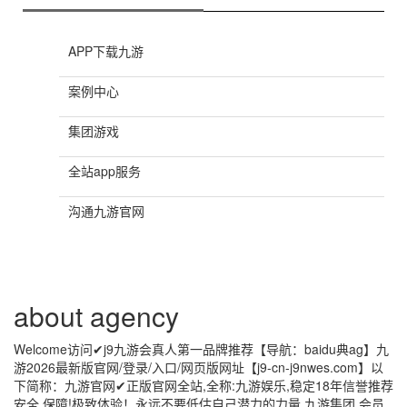
APP下载九游
案例中心
集团游戏
全站app服务
沟通九游官网
about agency
Welcome访问✔j9九游会真人第一品牌推荐【导航：baidu典ag】九
游2026最新版官网/登录/入口/网页版网址【j9-cn-j9nwes.com】以
下简称：九游官网✔正版官网全站,全称:九游娱乐,稳定18年信誉推荐
安全.保障!极致体验！永远不要低估自己潜力的力量.九游集团,会员