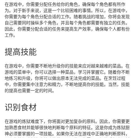
在游戏中，你需要分配任务给你的角色，确保每个角色都有所作
为。对于新手来说，这是一个比较困难的事情。所以，在游戏中，
你需要为每个角色分配合适的工作。随着挑战的增加，你将会发现
自己需要同时操纵多个角色，并且每个角色都需要有独立的任务。
因此，你需要分配合适的任务来提高生产效率，确保每个人都有份
工作。
提高技能
在游戏中，你需要不断地升级你的技能来应对越来越难的菜品。在
游戏的菜单中，你可以选择一种菜品，学习并掌握它。随着你不断
地练习和升级，你将可以做出原本无法完成的菜品。在烹饪过程
中，你需要集中注意力和精力，不断地提高你的技能。当然，技能
的提高也需要一定的时间。
识别食材
在游戏的炼狱难度下，你将面对更加复杂的原料。因此，你需要更
加熟悉食材并能够很快地判断每个原料的特征。这是你成为炼狱厨
神必须要掌握的一项技能。如果你无法在游戏中正确地判断原料，