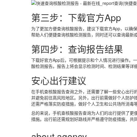
第三步：下载官方App
为了更加方便查询核酸报告，建议下载官方App，以确保信
帮助人们便捷查询核酸检测报告，同时还可以查询最新
第四步：查询报告结果
下载好官方App后，可根据提示和个人情况进行操作。
酸检测报告。报告上将会显示检测时间、检测结果等详
安心出行建议
在手机查核酸报告查询之外，还需要了解一些安心出行
并避免前往高风险地区。另外，出行前需做好个人防护
还需严格落实防疫措施，做好个人卫生和公共场所消毒
总的来说，手机查核酸报告查询为人们的出行提供了更
措施。出行前还需规划好路线并严格遵守防疫措施，共
about agency