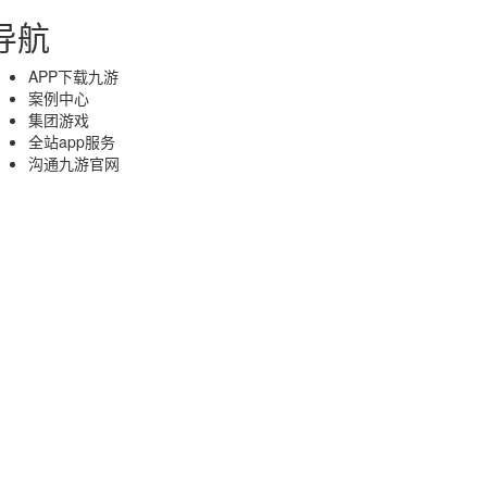
导航
APP下载九游
案例中心
集团游戏
全站app服务
沟通九游官网